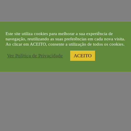
Visão
ginosas, Oleaginosas e
O
CEREALTECH
, ancorado 
procura assim:
Este site utiliza cookies para melhorar a sua experiência de
navegação, reutilizando as suas preferências em cada nova visita.
Melhorar a eficiência e o re
Ao clicar em ACEITO, consente a utilização de todos os cookies.
m, Massas, Bolachas e Cereais
estabilização da produção;
Ver Política de Privacidade
ACEITO
Promover a sustentabilidade e
Responder positivamente aos d
mentos Compostos para
Fomentar a segurança, a qual
Melhorar a comunicação dent
Formar e transferir conhecim
terinária