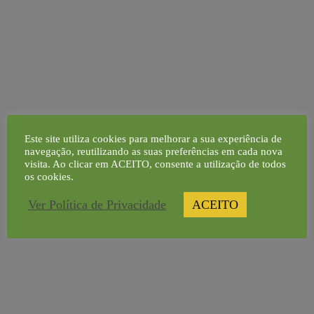
Navegação
49ª AG do Clube
de
Português dos
2ª Sessão
artigos
Cereais de
Formação 23/24
Este site utiliza cookies para melhorar a sua experiência de
Qualidade
navegação, reutilizando as suas preferências em cada nova
visita. Ao clicar em ACEITO, consente a utilização de todos
os cookies.
Ver Política de Privacidade
ACEITO