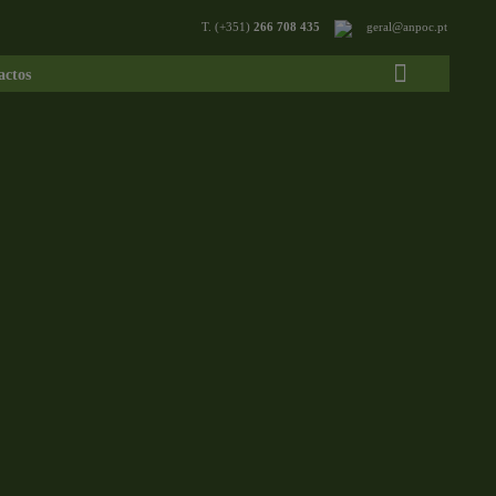
T. (+351)
266 708 435
geral@anpoc.pt
actos