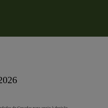
/2026
endadas de Cevadas para apoio à decisão