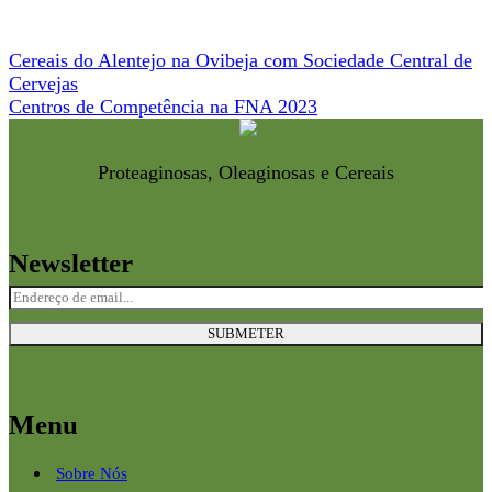
Navegação
Cereais do Alentejo na Ovibeja com Sociedade Central de
Cervejas
de
Centros de Competência na FNA 2023
artigos
Proteaginosas, Oleaginosas e Cereais
Newsletter
Menu
Sobre Nós