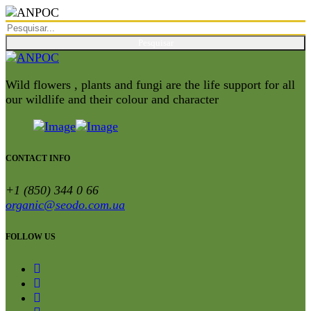
Wild flowers , plants and fungi are the life support for all
our wildlife and their colour and character
CONTACT INFO
+1 (850) 344 0 66
organic@seodo.com.ua
FOLLOW US