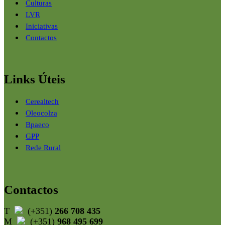
Culturas
LVR
Iniciativas
Contactos
Links Úteis
Cerealtech
Oleocolza
Bpaeco
GPP
Rede Rural
Contactos
T
(+351)
266 708 435
M
(+351)
968 495 699