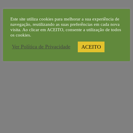
boas práticas agrícolas e a transferência de conhecimento
técnico, económico e organizacional aos setores agrícola
Este site utiliza cookies para melhorar a sua experiência de
navegação, reutilizando as suas preferências em cada nova
e agroalimentar, contribuindo para o desenvolvimento
visita. Ao clicar em ACEITO, consente a utilização de todos
rural.
os cookies.
Ver Política de Privacidade
ACEITO
Aceda aqui ao cartaz do Projeto +VALORCER
Navegação
Figueira-do-
de
inferno (Datura
3ª Sessão
artigos
stramonium L.) –
Formação 23/24
Manual de Boas
Práticas