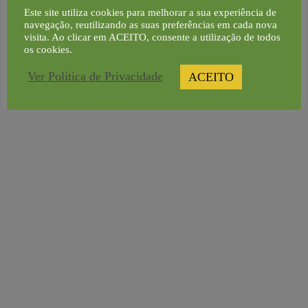
Este site utiliza cookies para melhorar a sua experiência de
navegação, reutilizando as suas preferências em cada nova
PDR2020-214-102993
visita. Ao clicar em ACEITO, consente a utilização de todos
os cookies.
Ver Política de Privacidade
ACEITO
Navegação
ANPOC
de
participa em
7ª Sessão
artigos
evento do Clube
Formação 23/24
Richemond
Portugal